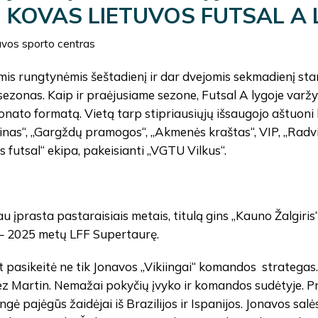
KOVAS LIETUVOS FUTSAL A
vos sporto centras
is rungtynėmis šeštadienį ir dar dvejomis sekmadienį sta
sezonas. Kaip ir praėjusiame sezone, Futsal A lygoje varžy
nato formatą. Vietą tarp stipriausiųjų išsaugojo aštuoni kl
inas“, „Gargždų pramogos“, „Akmenės kraštas“, VIP, „Radvili
us futsal“ ekipa, pakeisianti „VGTU Vilkus“.
au įprasta pastaraisiais metais, titulą gins „Kauno Žalgiris
 – 2025 metų LFF Supertaurę.
 pasikeitė ne tik Jonavos „Vikiingai“ komandos strategas
z Martin. Nemažai pokyčių įvyko ir komandos sudėtyje. Pr
ungė pajėgūs žaidėjai iš Brazilijos ir Ispanijos. Jonavos s