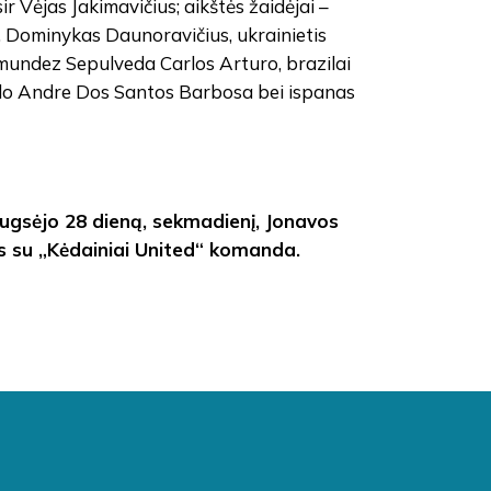
r Vėjas Jakimavičius; aikštės žaidėjai –
, Dominykas Daunoravičius, ukrainietis
rmundez Sepulveda Carlos Arturo, brazilai
ulo Andre Dos Santos Barbosa bei ispanas
 Rugsėjo 28 dieną, sekmadienį, Jonavos
ks su „Kėdainiai United“ komanda.