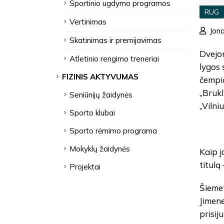
Sportinio ugdymo programos
RUG
Vertinimas
Jona
Skatinimas ir premijavimas
Dvejom
Atletinio rengimo treneriai
lygos 
FIZINIS AKTYVUMAS
čempio
„Brukl
Seniūnijų žaidynės
„Vilni
Sporto klubai
Sporto rėmimo programa
Mokyklų žaidynės
Kaip j
titulą
Projektai
Šiemet
Jimene
prisij