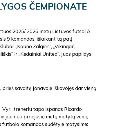
 LYGOS ČEMPIONATE
rtuos 2025/ 2026 metų Lietuvos futsal A
sis 9 komandos, išlaikant tą patį
ubai: „Kauno Žalgiris“, „Vikingai“,
škis“ ir „Kėdainiai United“. Juos papildys
“, prieš savaitę Jonavoje iškovojęs dar vieną
. Vyr. treneriu tapo ispanas Ricardo
ie jau nuo praėjusių metų matytų veidų,
alės futbolo komandos sudėtyje matysime: