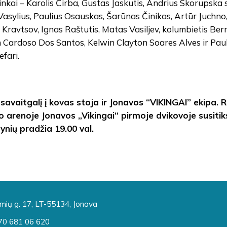
inkai – Karolis Čirba, Gustas Jaskutis, Andrius Skorupska si
Vasylius, Paulius Osauskas, Šarūnas Činikas, Artūr Juchno
 Kravtsov, Ignas Raštutis, Matas Vasiljev, kolumbietis Be
 Cardoso Dos Santos, Kelwin Clayton Soares Alves ir Pa
efari.
į savaitgalį į kovas stoja ir Jonavos “VIKINGAI” ekipa.
o arenoje Jonavos „Vikingai“ pirmoje dvikovoje susiti
ynių pradžia 19.00 val.
mių g. 17, LT-55134, Jonava
70 681 06 620