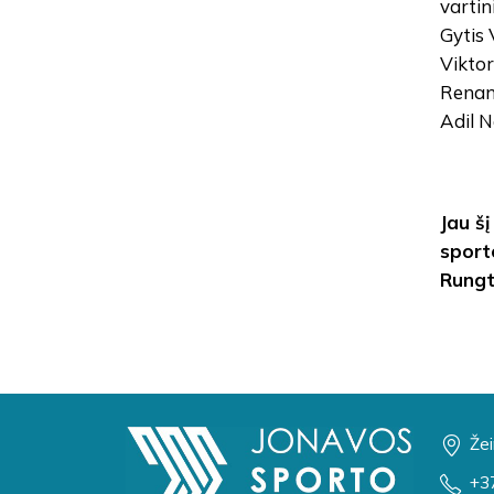
vartin
Gytis 
Viktor
Renan
Adil N
Jau š
sport
Rungt
Žei
+3