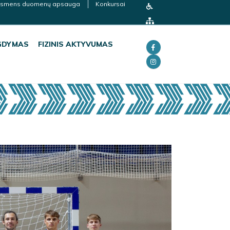
smens duomenų apsauga
Konkursai
GDYMAS
FIZINIS AKTYVUMAS