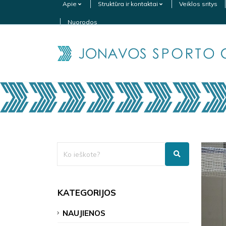
Apie
Struktūra ir kontaktai
Veiklos sritys
Nuorodos
KATEGORIJOS
NAUJIENOS