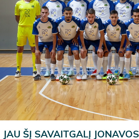
JAU ŠĮ SAVAITGALĮ JONAVOS