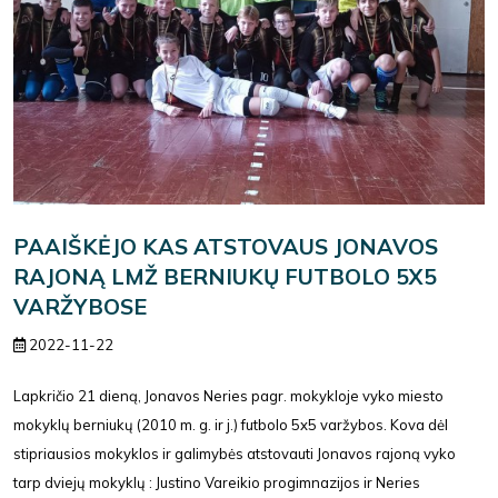
PAAIŠKĖJO KAS ATSTOVAUS JONAVOS
RAJONĄ LMŽ BERNIUKŲ FUTBOLO 5X5
VARŽYBOSE
2022-11-22
Lapkričio 21 dieną, Jonavos Neries pagr. mokykloje vyko miesto
mokyklų berniukų (2010 m. g. ir j.) futbolo 5x5 varžybos. Kova dėl
stipriausios mokyklos ir galimybės atstovauti Jonavos rajoną vyko
tarp dviejų mokyklų : Justino Vareikio progimnazijos ir Neries