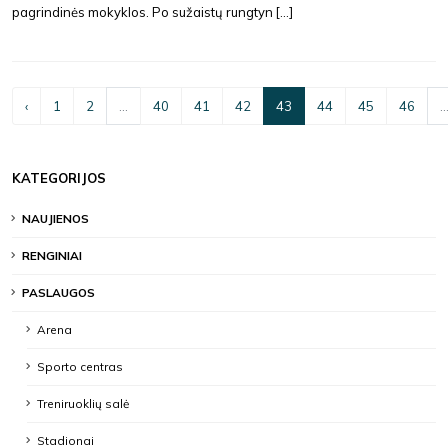
pagrindinės mokyklos. Po sužaistų rungtyn [...]
‹
1
2
...
40
41
42
43
44
45
46
..
KATEGORIJOS
NAUJIENOS
RENGINIAI
PASLAUGOS
Arena
Sporto centras
Treniruoklių salė
Stadionai