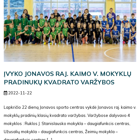
ĮVYKO JONAVOS RAJ. KAIMO V. MOKYKLŲ
PRADINUKŲ KVADRATO VARŽYBOS
2022-11-22
Lapkričio 22 dieną Jonavos sporto centras vykdė Jonavos raj. kaimo v.
mokyklų pradinių klasių kvadrato varžybas. Varžybose dalyvavo 4
mokyklos : Ruklos J. Stanislausko mokykla – daugiafunkcis centras,
Užusalių mokykla – daugiafunkcis centras, Žeimių mokykla –
daugiafunkcis centras [...]