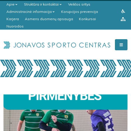
Apie
Struktūra ir kontaktai
Veiklos sritys
Administracinė informacija
Korupcijos prevencija
Karjera
Asmens duomenų apsauga
Konkursai
Nuorodos