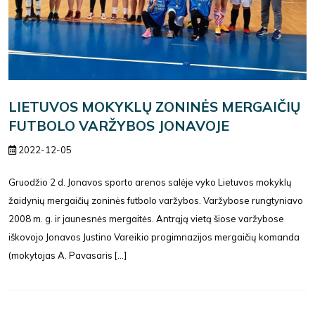
LIETUVOS MOKYKLŲ ZONINĖS MERGAIČIŲ
FUTBOLO VARŽYBOS JONAVOJE
2022-12-05
Gruodžio 2 d. Jonavos sporto arenos salėje vyko Lietuvos mokyklų
žaidynių mergaičių zoninės futbolo varžybos. Varžybose rungtyniavo
2008 m. g. ir jaunesnės mergaitės. Antrąją vietą šiose varžybose
iškovojo Jonavos Justino Vareikio progimnazijos mergaičių komanda
(mokytojas A. Pavasaris [...]