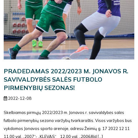
PRADEDAMAS 2022/2023 M. JONAVOS R.
SAVIVALDYBĖS SALĖS FUTBOLO
PIRMENYBIŲ SEZONAS!
2022-12-08
Skelbiamas pirmųjų 2022/2023 m. Jonavos r. savivaldybės salės
futbolo pirmenybių sezono varžybų tvarkaraštis. Visos varžybos bus
vykdomos Jonavos sporto arenoje, adresu Žeimių g. 17 2022 12 11
11.00 val. „2007“- „KLEVAS“ 12.00 val. „2006&ld [...]