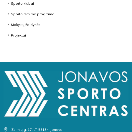
Sporto klubai
Sporto rėmimo programa
Mokyklų žaidynės
Projektai
Žeimių g. 17, LT-55134, Jonava