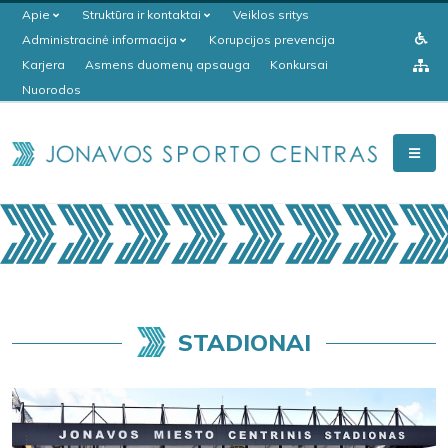
Apie
Struktūra ir kontaktai
Veiklos sritys
Administracinė informacija
Korupcijos prevencija
Karjera
Asmens duomenų apsauga
Konkursai
Nuorodos
STADIONAI