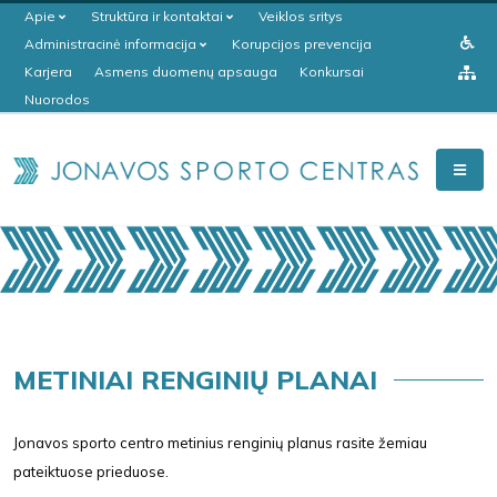
Apie
Struktūra ir kontaktai
Veiklos sritys
Administracinė informacija
Korupcijos prevencija
Karjera
Asmens duomenų apsauga
Konkursai
Nuorodos
METINIAI RENGINIŲ PLANAI
Jonavos sporto centro metinius renginių planus rasite žemiau
pateiktuose prieduose.