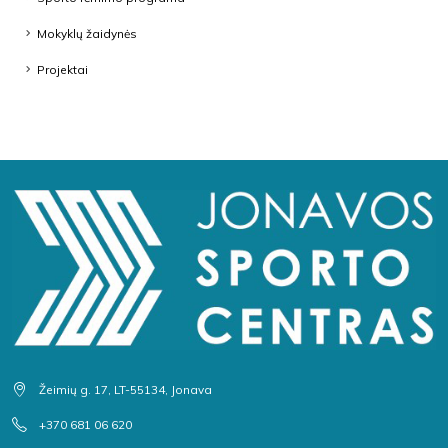
Mokyklų žaidynės
Projektai
Žeimių g. 17, LT-55134, Jonava
+370 681 06 620