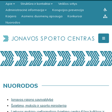
Apie
Struktūra ir kontaktai
Veiklos sritys
Administracinė informacija
Korupcijos prevencija
Karjera
Asmens duomenų apsauga
Konkursai
Nuorodos
NUORODOS
Jonavos rajono savivaldybė
Švietimo, mokslo ir sporto ministerija
Lietuvos mokinių neformaliojo švietimo centro Kūno kultūros ir