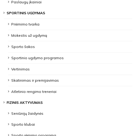
Paslaugų įkainiai
SPORTINIS UGDYMAS
Priėmimo tvarka
Mokestis už ugdymą
Sporto šakos
Sportinio ugdymo programos
Vertinimas
Skatinimas ir premijavimas
Atletinio rengimo treneriai
FIZINIS AKTYVUMAS
Seniūnijų žaidynės
Sporto klubai
Sporto rėmimo programa