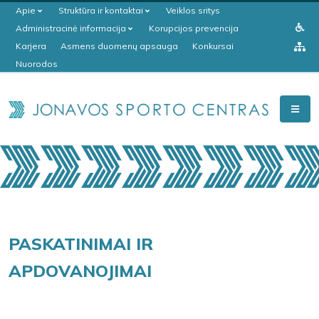
Apie
Struktūra ir kontaktai
Veiklos sritys
Administracinė informacija
Korupcijos prevencija
Karjera
Asmens duomenų apsauga
Konkursai
Nuorodos
PASKATINIMAI IR
APDOVANOJIMAI