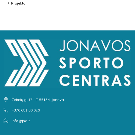
Projektai
Žeimių g. 17, LT-55134, Jonava
+370 681 06 620
info@jsc.lt