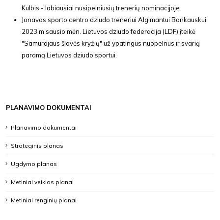
Kulbis - labiausiai nusipelniusių trenerių nominacijoje.
Jonavos sporto centro dziudo treneriui Algimantui Bankauskui
2023 m sausio mėn. Lietuvos dziudo federacija (LDF) įteikė
"Samurajaus šlovės kryžių" už ypatingus nuopelnus ir svarią
paramą Lietuvos dziudo sportui.
PLANAVIMO DOKUMENTAI
Planavimo dokumentai
Strateginis planas
Ugdymo planas
Metiniai veiklos planai
Metiniai renginių planai