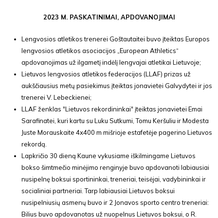
2023 M. PASKATINIMAI, APDOVANOJIMAI
Lengvosios atletikos trenerei Goštautaitei buvo įteiktas Europos
lengvosios atletikos asociacijos „European Athletics“
apdovanojimas už ilgametį indėlį lengvajai atletikai Lietuvoje;
Lietuvos lengvosios atletikos federacijos (LLAF) prizas už
aukščiausius metų pasiekimus įteiktas jonavietei Galvydytei ir jos
trenerei V. Lebeckienei;
LLAF ženklas "Lietuvos rekordininkai" įteiktas jonavietei Emai
Sarafinatei, kuri kartu su Luku Sutkumi, Tomu Keršuliu ir Modesta
Juste Morauskaite 4x400 m mišrioje estafetėje pagerino Lietuvos
rekordą.
Lapkričio 30 dieną Kaune vykusiame iškilmingame Lietuvos
bokso šimtmečio minėjimo renginyje buvo apdovanoti labiausiai
nusipelnę boksui sportininkai, treneriai, teisėjai, vadybininkai ir
socialiniai partneriai. Tarp labiausiai Lietuvos boksui
nusipelniusių asmenų buvo ir 2 Jonavos sporto centro treneriai:
Bilius buvo apdovanotas už nuopelnus Lietuvos boksui, o R.