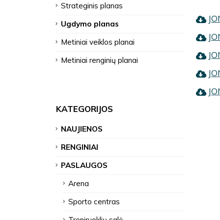
Strateginis planas
JO
Ugdymo planas
JO
Metiniai veiklos planai
JO
Metiniai renginių planai
JO
JO
KATEGORIJOS
NAUJIENOS
RENGINIAI
PASLAUGOS
Arena
Sporto centras
Treniruoklių salė