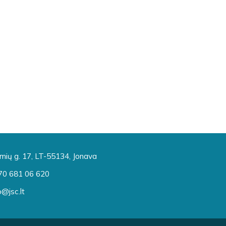
mių g. 17, LT-55134, Jonava
70 681 06 620
o@jsc.lt