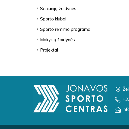
Seniūnijų žaidynės
Sporto klubai
Sporto rėmimo programa
Mokyklų žaidynės
Projektai
Žei
+3
inf