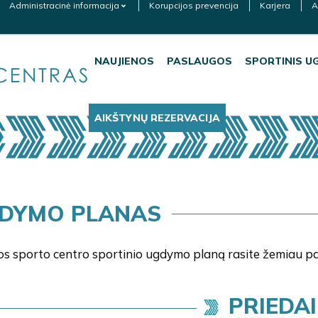
Administracinė informacija
Korupcijos prevencija
Karjera
A
NAUJIENOS
PASLAUGOS
SPORTINIS U
AIKŠTYNŲ REZERVACIJA
DYMO PLANAS
s sporto centro sportinio ugdymo planą rasite žemiau pa
PRIEDAI