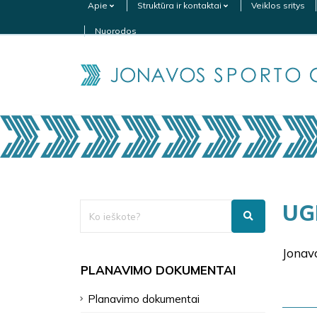
Apie
Struktūra ir kontaktai
Veiklos sritys
Nuorodos
UG
Jonavo
PLANAVIMO DOKUMENTAI
Planavimo dokumentai