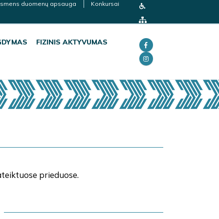
smens duomenų apsauga
Konkursai
GDYMAS
FIZINIS AKTYVUMAS
teiktuose prieduose.