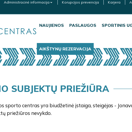
Administracinė informacija
Korupcijos prevencija
Karjera
A
NAUJIENOS
PASLAUGOS
SPORTINIS U
AIKŠTYNŲ REZERVACIJA
IO SUBJEKTŲ PRIEŽIŪRA
s sporto centras yra biudžetinė įstaiga, steigėjas - Jonav
tų priežiūros nevykdo.