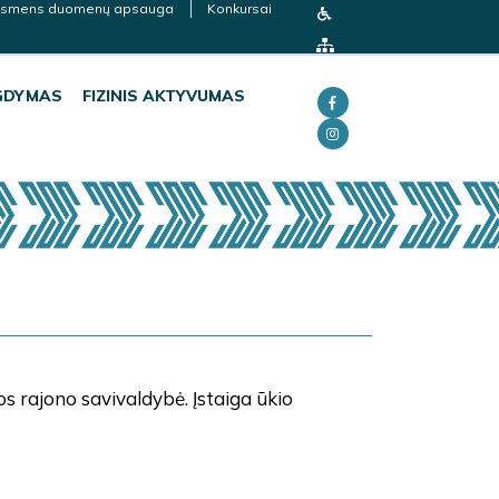
smens duomenų apsauga
Konkursai
GDYMAS
FIZINIS AKTYVUMAS
os rajono savivaldybė. Įstaiga ūkio