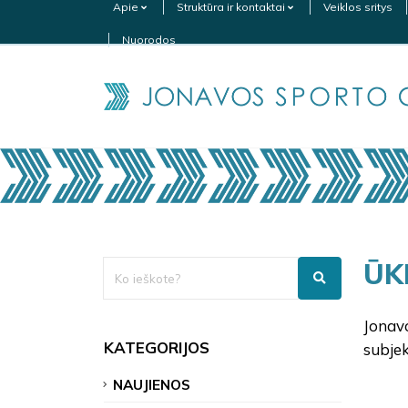
Apie
Struktūra ir kontaktai
Veiklos sritys
Nuorodos
ŪK
Jonavo
KATEGORIJOS
subjek
NAUJIENOS