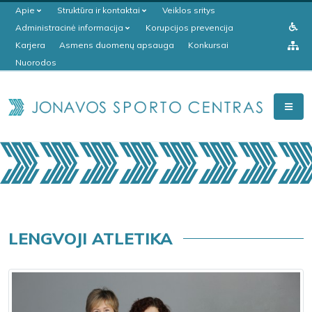
Apie
Struktūra ir kontaktai
Veiklos sritys
Administracinė informacija
Korupcijos prevencija
Karjera
Asmens duomenų apsauga
Konkursai
Nuorodos
LENGVOJI ATLETIKA