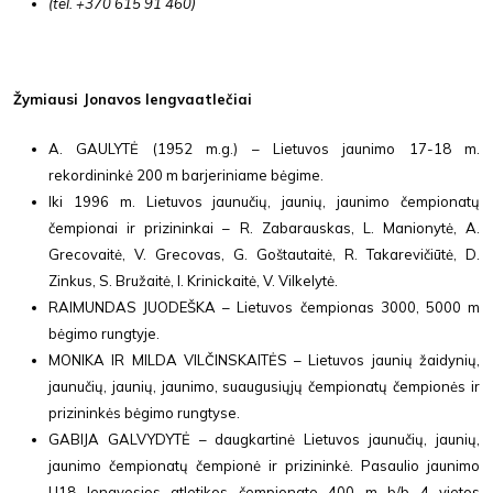
(tel. +370 615 91 460)
Žymiausi Jonavos lengvaatlečiai
A. GAULYTĖ (1952 m.g.) – Lietuvos jaunimo 17-18 m.
rekordininkė 200 m barjeriniame bėgime.
Iki 1996 m. Lietuvos jaunučių, jaunių, jaunimo čempionatų
čempionai ir prizininkai – R. Zabarauskas, L. Manionytė, A.
Grecovaitė, V. Grecovas, G. Goštautaitė, R. Takarevičiūtė, D.
Zinkus, S. Bružaitė, I. Krinickaitė, V. Vilkelytė.
RAIMUNDAS JUODEŠKA – Lietuvos čempionas 3000, 5000 m
bėgimo rungtyje.
MONIKA IR MILDA VILČINSKAITĖS – Lietuvos jaunių žaidynių,
jaunučių, jaunių, jaunimo, suaugusiųjų čempionatų čempionės ir
prizininkės bėgimo rungtyse.
GABIJA GALVYDYTĖ – daugkartinė Lietuvos jaunučių, jaunių,
jaunimo čempionatų čempionė ir prizininkė. Pasaulio jaunimo
U18 lengvosios atletikos čempionato 400 m b/b 4 vietos